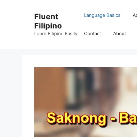
Skip
to
Fluent
Language Basics
A
content
Filipino
Learn Filipino Easily
Contact
About