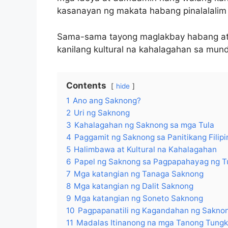
kasanayan ng makata habang pinalalalim 
Sama-sama tayong maglakbay habang ating
kanilang kultural na kahalagahan sa mu
Contents
hide
1
Ano ang Saknong?
2
Uri ng Saknong
3
Kahalagahan ng Saknong sa mga Tula
4
Paggamit ng Saknong sa Panitikang Filipi
5
Halimbawa at Kultural na Kahalagahan
6
Papel ng Saknong sa Pagpapahayag ng T
7
Mga katangian ng Tanaga Saknong
8
Mga katangian ng Dalit Saknong
9
Mga katangian ng Soneto Saknong
10
Pagpapanatili ng Kagandahan ng Saknon
11
Madalas Itinanong na mga Tanong Tungk