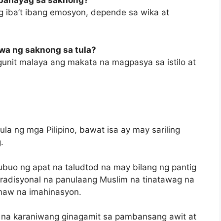
pahayag sa saknong?
iba’t ibang emosyon, depende sa wika at
a ng saknong sa tula?
unit malaya ang makata na magpasya sa istilo at
ula ng mga Pilipino, bawat isa ay may sariling
.
nubuo ng apat na taludtod na may bilang ng pantig
tradisyonal na panulaang Muslim na tinatawag na
linaw na imahinasyon.
, na karaniwang ginagamit sa pambansang awit at