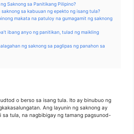
g Saknong sa Panitikang Pilipino?
 saknong sa kabuuan ng epekto ng isang tula?
inong makata na patuloy na gumagamit ng saknong
a’t ibang anyo ng panitikan, tulad ng maikling
alagahan ng saknong sa paglipas ng panahon sa
dtod o berso sa isang tula. Ito ay binubuo ng
gkakasalungatan. Ang layunin ng saknong ay
i sa tula, na nagbibigay ng tamang pagsunod-