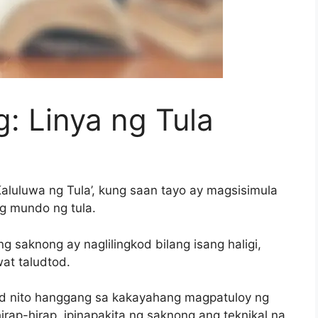
: Linya ng Tula
aluluwa ng Tula’, kung saan tayo ay magsisimula
g mundo ng tula.
g saknong ay naglilingkod bilang isang haligi,
wat taludtod.
 nito hanggang sa kakayahang magpatuloy ng
ap-hirap, ipinapakita ng saknong ang teknikal na