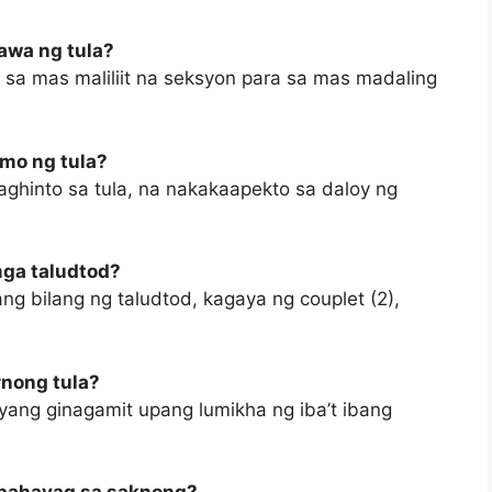
awa ng tula?
 sa mas maliliit na seksyon para sa mas madaling
mo ng tula?
aghinto sa tula, na nakakaapekto sa daloy ng
mga taludtod?
ang bilang ng taludtod, kagaya ng couplet (2),
nong tula?
ang ginagamit upang lumikha ng iba’t ibang