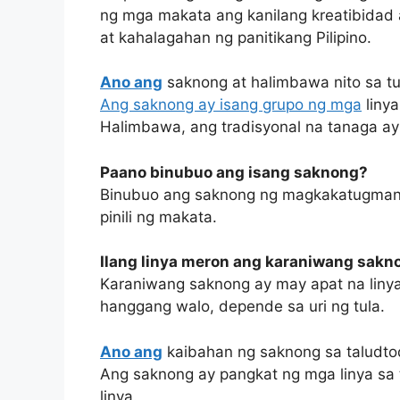
ng mga makata ang kanilang kreatibidad 
at kahalagahan ng panitikang Pilipino.
Ano ang
saknong at halimbawa nito sa tu
Ang saknong ay isang grupo ng mga
linya
Halimbawa, ang tradisyonal na tanaga ay 
Paano binubuo ang isang saknong?
Binubuo ang saknong ng magkakatugmang 
pinili ng makata.
Ilang linya meron ang karaniwang sakn
Karaniwang saknong ay may apat na linya
hanggang walo, depende sa uri ng tula.
Ano ang
kaibahan ng saknong sa taludto
Ang saknong ay pangkat ng mga linya sa 
linya.