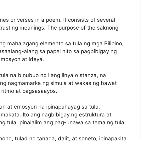
ines or verses in a poem. It consists of several
ntrasting meanings. The purpose of the saknong
ng mahalagang elemento sa tula ng mga Pilipino,
alang-alang sa papel nito sa pagbibigay ng
emosyon at ideya.
la na binubuo ng ilang linya o stanza, na
to ang nagmamarka ng simula at wakas ng bawat
 ritmo at pagsasaayos.
n at emosyon na ipinapahayag sa tula,
makata. Ito ang nagbibigay ng estruktura at
g tula, pinalalim ang pag-unawa sa tema ng tula.
ong, tulad ng tanaga, dalit, at soneto, ipinapakita