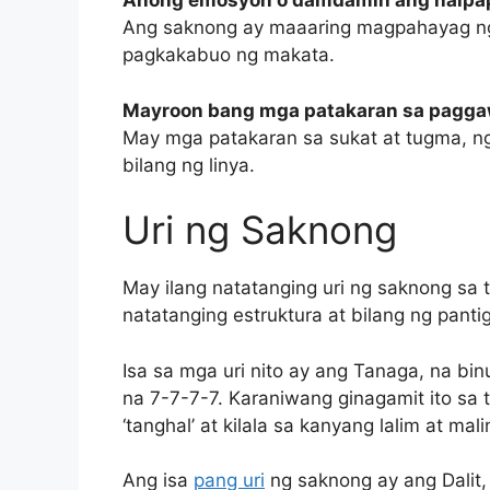
Anong emosyon o damdamin ang naipa
Ang saknong ay maaaring magpahayag ng 
pagkakabuo ng makata.
Mayroon bang mga patakaran sa paggaw
May mga patakaran sa sukat at tugma, ng
bilang ng linya.
Uri ng Saknong
May ilang natatanging uri ng saknong sa t
natatanging estruktura at bilang ng pantig
Isa sa mga uri nito ay ang Tanaga, na bi
na 7-7-7-7. Karaniwang ginagamit ito sa 
‘tanghal’ at kilala sa kanyang lalim at ma
Ang isa
pang uri
ng saknong ay ang Dalit