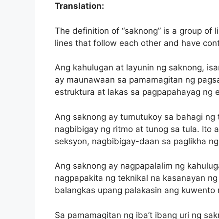
Translation:
The definition of “saknong” is a group of l
lines that follow each other and have co
Ang kahulugan at layunin ng saknong, isa
ay maunawaan sa pamamagitan ng pagsasa
estruktura at lakas sa pagpapahayag ng 
Ang saknong ay tumutukoy sa bahagi ng tu
nagbibigay ng ritmo at tunog sa tula. I
seksyon, nagbibigay-daan sa paglikha ng
Ang saknong ay nagpapalalim ng kahuluga
nagpapakita ng teknikal na kasanayan ng 
balangkas upang palakasin ang kuwento n
Sa pamamagitan ng iba’t ibang uri ng sakn