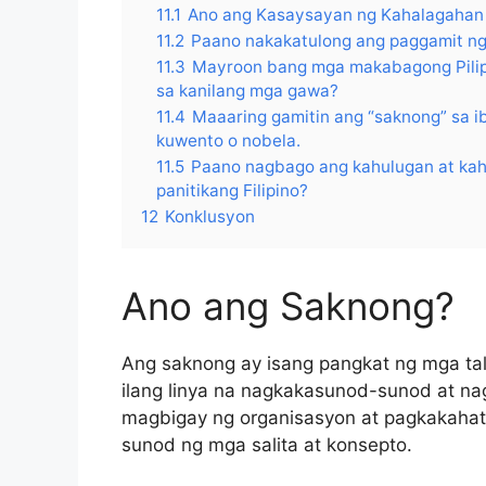
11.1
Ano ang Kasaysayan ng Kahalagahan n
11.2
Paano nakakatulong ang paggamit ng
11.3
Mayroon bang mga makabagong Pilip
sa kanilang mga gawa?
11.4
Maaaring gamitin ang “saknong” sa ib
kuwento o nobela.
11.5
Paano nagbago ang kahulugan at kah
panitikang Filipino?
12
Konklusyon
Ano ang Saknong?
Ang saknong ay isang pangkat ng mga talu
ilang linya na nagkakasunod-sunod at na
magbigay ng organisasyon at pagkakahat
sunod ng mga salita at konsepto.