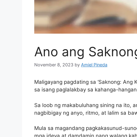
Ano ang Saknong
November 8, 2023
by
Amiel Pineda
Maligayang pagdating sa ‘Saknong: Ang K
sa isang paglalakbay sa kahanga-hangan
Sa loob ng makabuluhang sining na ito, an
nagbibigay ng anyo, ritmo, at lalim sa ba
Mula sa magandang pagkakasunud-sunod
mga ideya at damdamin nang walang kahir