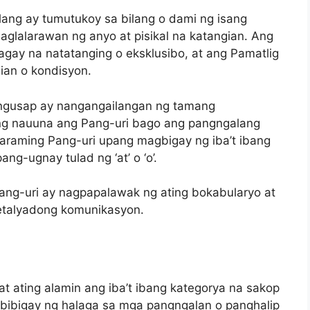
ilang ay tumutukoy sa bilang o dami ng isang
glalarawan ng anyo at pisikal na katangian. Ang
gay na natatanging o eksklusibo, at ang Pamatlig
ian o kondisyon.
ngusap ay nangangailangan ng tamang
g nauuna ang Pang-uri bago ang pangngalang
maraming Pang-uri upang magbigay ng iba’t ibang
ng-ugnay tulad ng ‘at’ o ‘o’.
ang-uri ay nagpapalawak ng ating bokabularyo at
etalyadong komunikasyon.
at ating alamin ang iba’t ibang kategorya na sakop
agbibigay ng halaga sa mga pangngalan o panghalip