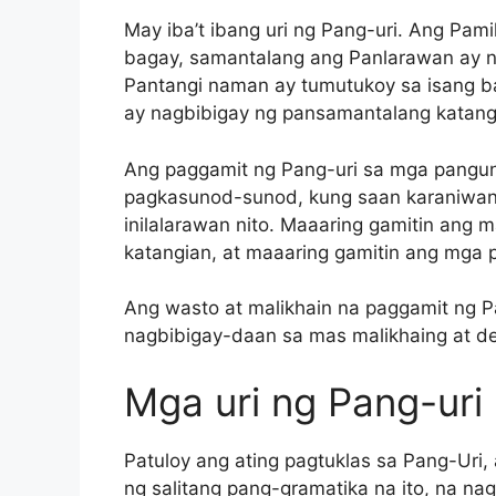
May iba’t ibang uri ng Pang-uri. Ang Pam
bagay, samantalang ang Panlarawan ay na
Pantangi naman ay tumutukoy sa isang ba
ay nagbibigay ng pansamantalang katang
Ang paggamit ng Pang-uri sa mga pangu
pagkasunod-sunod, kung saan karaniwan
inilalarawan nito. Maaaring gamitin ang 
katangian, at maaaring gamitin ang mga pa
Ang wasto at malikhain na paggamit ng P
nagbibigay-daan sa mas malikhaing at d
Mga uri ng Pang-uri
Patuloy ang ating pagtuklas sa Pang-Uri, 
ng salitang pang-gramatika na ito, na n