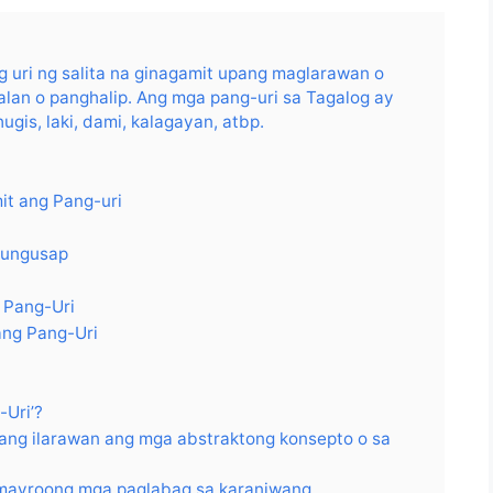
ang uri ng salita na ginagamit upang maglarawan o
lan o panghalip. Ang mga pang-uri sa Tagalog ay
gis, laki, dami, kalagayan, atbp.
t ang Pang-uri
ngungusap
 Pang-Uri
ang Pang-Uri
-Uri’?
ang ilarawan ang mga abstraktong konsepto o sa
mayroong mga paglabag sa karaniwang