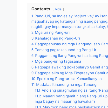
Contents
hide
1
Pang-Uri, sa Ingles ay “adjective,” ay is
magpahayag ng katangian ng isang pangnga
nagbibigay impormasyon tungkol sa kulay, hu
2
Mga uri ng Pang-uri
3
Kahalagahan ng Pang-Uri
4
Pagpapahusay ng mga Pangungusap Gami
5
Tamang pagkakasunod ng Pang-Uri
6
Paggamit ng Ilang Pang-uri sa Isang Pa
7
Mga pang-uring tagasama
8
Pagpapalawak ng Bokabularyo Gamit ang
9
Pagpapalalim ng Mga Ekspresyon Gamit 
10
Epekto ng Pang-uri sa Komunikasyon
11
Madalas Itinanong na mga Tanong
11.1
Ano ang pinagmulan ng salitang ‘Pang
11.2
Maaari bang gamitin ang Pang-uri up
mga bagay na maaaring hawakan?
11.3
Mayroon bang mga pagkakataon na 