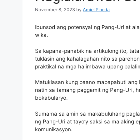
November 8, 2023
by
Amiel Pineda
Ibunsod ang potensyal ng Pang-Uri at a
wika.
Sa kapana-panabik na artikulong ito, tatal
tuklasin ang kahalagahan nito sa parehon
praktikal na mga halimbawa upang palal
Matuklasan kung paano mapapabuti ang ka
natin sa tamang paggamit ng Pang-Uri, h
bokabularyo.
Sumama sa amin sa makabuluhang paglala
ng Pang-Uri at tayo’y saksi sa malaking 
komunikasyon.