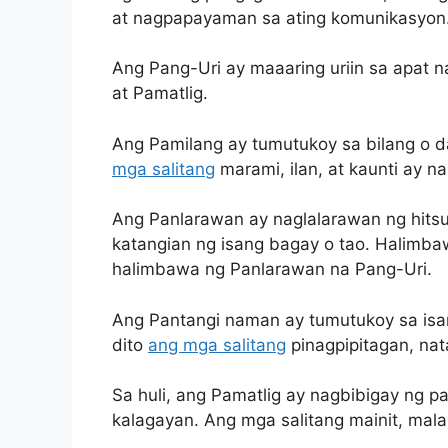
at nagpapayaman sa ating komunikasyon
Ang Pang-Uri ay maaaring uriin sa apat n
at Pamatlig.
Ang Pamilang ay tumutukoy sa bilang o 
mga salitang
marami, ilan, at kaunti ay na
Ang Panlarawan ay naglalarawan ng hitsura
katangian ng isang bagay o tao. Halimbaw
halimbawa ng Panlarawan na Pang-Uri.
Ang Pantangi naman ay tumutukoy sa isan
dito
ang mga salitang
pinagpipitagan, nata
Sa huli, ang Pamatlig ay nagbibigay ng 
kalagayan. Ang mga salitang mainit, mala