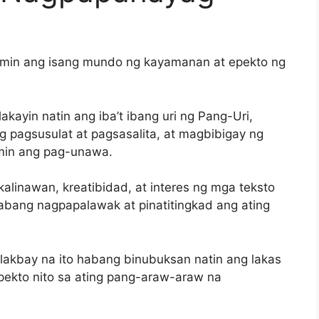
lamin ang isang mundo ng kayamanan at epekto ng
akayin natin ang iba’t ibang uri ng Pang-Uri,
g pagsusulat at pagsasalita, at magbibigay ng
imin ang pag-unawa.
linawan, kreatibidad, at interes ng mga teksto
abang nagpapalawak at pinatitingkad ang ating
kbay na ito habang binubuksan natin ang lakas
epekto nito sa ating pang-araw-araw na