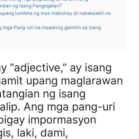
ndan ng isang Pangngalan?
 upang lumikha ng mas mabuhay at nakakaakit na
g mga Pang-Uri na maaaring gamitin sa isang
y “adjective,” ay isang
nagamit upang maglarawan
tangian ng isang
lip. Ang mga pang-uri
ibigay impormasyon
is, laki, dami,