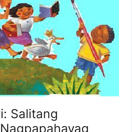
: Salitang
t Nagpapahayag