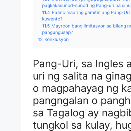
pagkakasunod-sunod ng Pang-uri na sinu
11.4
Paano maaring gamitin ang Pang-Uri
kuwento?
11.5
Mayroon bang limitasyon sa bilang n
pangungusap?
12
Konklusyon
Pang-Uri, sa Ingles a
uri ng salita na gi
o magpahayag ng ka
pangngalan o pangha
sa Tagalog ay nagb
tungkol sa kulay, hug