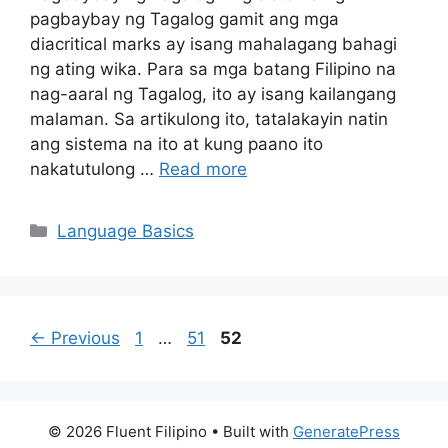
pagbaybay ng Tagalog gamit ang mga
diacritical marks ay isang mahalagang bahagi
ng ating wika. Para sa mga batang Filipino na
nag-aaral ng Tagalog, ito ay isang kailangang
malaman. Sa artikulong ito, tatalakayin natin
ang sistema na ito at kung paano ito
nakatutulong …
Read more
Categories
Language Basics
Page
Page
Page
←
Previous
1
…
51
52
© 2026 Fluent Filipino
• Built with
GeneratePress