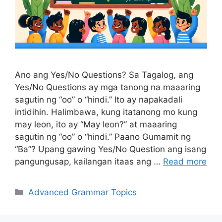
Ano ang Yes/No Questions? Sa Tagalog, ang
Yes/No Questions ay mga tanong na maaaring
sagutin ng “oo” o “hindi.” Ito ay napakadali
intidihin. Halimbawa, kung itatanong mo kung
may leon, ito ay “May leon?” at maaaring
sagutin ng “oo” o “hindi.” Paano Gumamit ng
“Ba”? Upang gawing Yes/No Question ang isang
pangungusap, kailangan itaas ang …
Read more
Categories
Advanced Grammar Topics