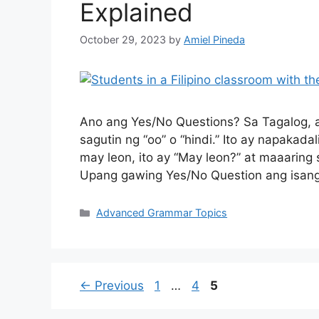
Explained
October 29, 2023
by
Amiel Pineda
Ano ang Yes/No Questions? Sa Tagalog, 
sagutin ng “oo” o “hindi.” Ito ay napakada
may leon, ito ay “May leon?” at maaaring 
Upang gawing Yes/No Question ang isang
Categories
Advanced Grammar Topics
Page
Page
Page
←
Previous
1
…
4
5