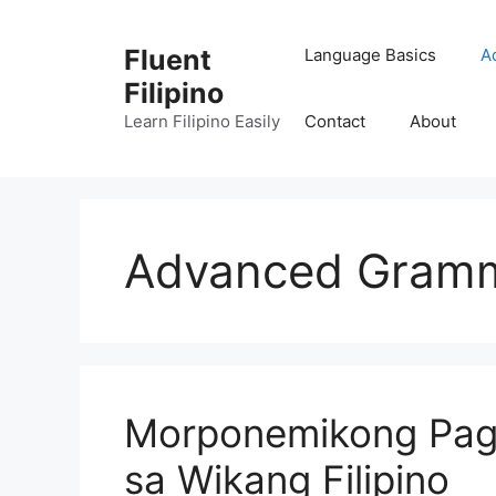
Skip
to
Fluent
Language Basics
A
content
Filipino
Learn Filipino Easily
Contact
About
Advanced Gramm
Morponemikong Pag
sa Wikang Filipino