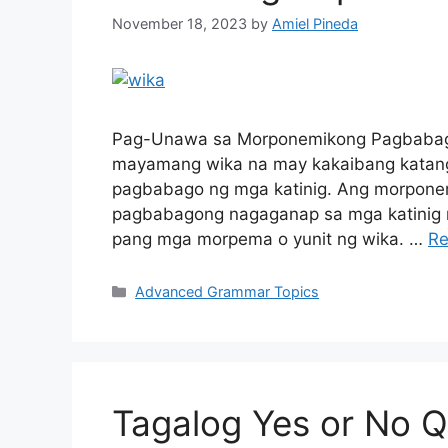
November 18, 2023
by
Amiel Pineda
Pag-Unawa sa Morponemikong Pagbabago 
mayamang wika na may kakaibang katang
pagbabago ng mga katinig. Ang morpon
pagbabagong nagaganap sa mga katinig ng
pang mga morpema o yunit ng wika. …
Re
Categories
Advanced Grammar Topics
Tagalog Yes or No Q